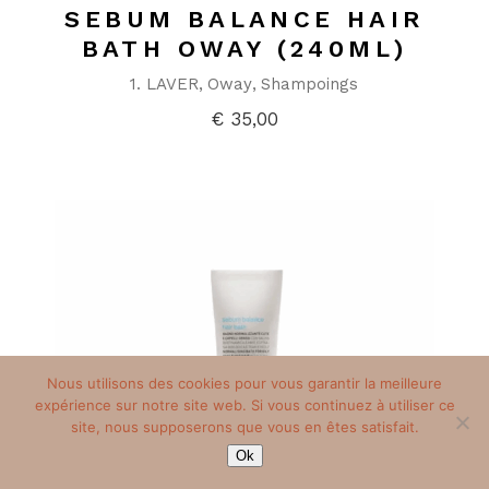
SEBUM BALANCE HAIR
BATH OWAY (240ML)
1. LAVER
Oway
Shampoings
€
35,00
Nous utilisons des cookies pour vous garantir la meilleure
expérience sur notre site web. Si vous continuez à utiliser ce
site, nous supposerons que vous en êtes satisfait.
Ok