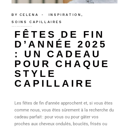
BY
CELENA
INSPIRATION
SOINS CAPILLAIRES
FÊTES DE FIN D’ANNÉE 2025 : UN CADEAU POUR CHAQUE STYLE CAPILLAIRE
FÊTES DE FIN
D’ANNÉE 2025
: UN CADEAU
POUR CHAQUE
STYLE
CAPILLAIRE
Les fêtes de fin d’année approchent et, si vous êtes
comme nous, vous êtes sûrement à la recherche du
cadeau parfait : pour vous ou pour gâter vos
proches aux cheveux ondulés, bouclés, frisés ou