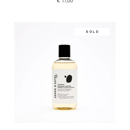
€
17,00
SOLD