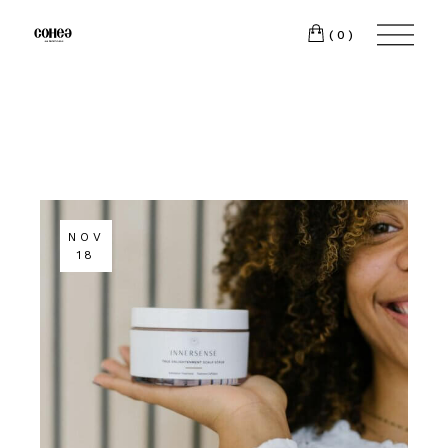
(0)
NOV
18