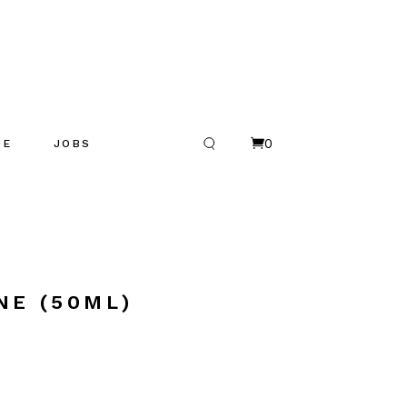
0
UE
JOBS
R
es
NE (50ML)
OHEA