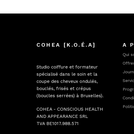
COHEA [K.O.É.A]
A 
Qui 
Offre
Studio coiffure et formateur
Jour
spécialisé dans le soin et la
Servi
coupe des cheveux ondulés,
bouclés, frisés et crépus
Progr
(boucles serrées) à Bruxelles).
Condi
Polit
COHEA - CONSCIOUS HEALTH
AND APPEARANCE SRL
TVA BE1017.988.571