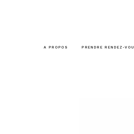
A PROPOS
PRENDRE RENDEZ-VO
Le concept
La créatrice
L’équipe
Engagements
écoresponsables