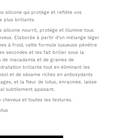
s silicone qui protège et reflète vos
s plus brillants.
s silicone nourrit, protège et illumine tous
eveux. Élaborée à partir d’un mélange léger
ées à froid, cette formule luxueuse pénètre
s secondes et les fait briller sous la
es de macadamia et de graines de
ratation brillante tout en éliminant les
rnesol et de sésame riches en antioxydants
es, et la fleur de lotus, enracinée, laisse
ral subtilement apaisant.
e cheveux et toutes les textures.
otus