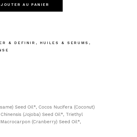
AJOUTER AU PANIER
ER & DEFINIR
,
HUILES & SERUMS
,
NSE
same) Seed Oil*, Cocos Nucifera (Coconut)
Chinensis (Jojoba) Seed Oil*, Triethyl
m Macrocarpon (Cranberry) Seed Oil*,