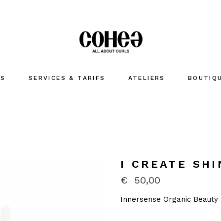
US
SERVICES & TARIFS
ATELIERS
BOUTIQ
LAVER
HYDRATE
COIFFER
Accessoir
I CREATE SHI
MARQUES
€
50,00
Soldes C
Innersense Organic Beauty