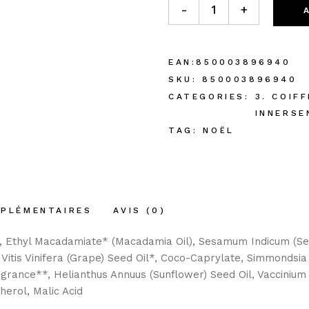
-
+
EAN:
850003896940
SKU:
850003896940
CATEGORIES:
3. COIFF
INNERSE
TAG:
NOËL
MPLÉMENTAIRES
AVIS (0)
l), Ethyl Macadamiate* (Macadamia Oil), Sesamum Indicum (Se
 Vitis Vinifera (Grape) Seed Oil*, Coco-Caprylate, Simmondsia 
ragrance**, Helianthus Annuus (Sunflower) Seed Oil, Vacciniu
erol, Malic Acid