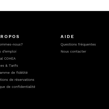
PROPOS
AIDE
sommes-nous?
Questions fréquentes
s d’emploi
Nous contacter
nal COHEA
ces & Tarifs
amme de fidélité
tions de réservations
ique de confidentialité