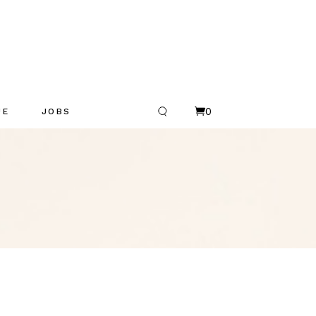
0
UE
JOBS
R
es