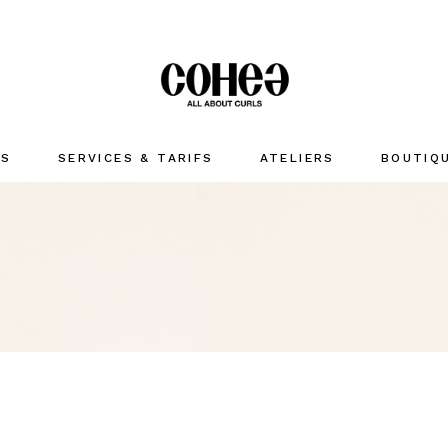
US
SERVICES & TARIFS
ATELIERS
BOUTIQ
LAVER
HYDRATE
COIFFER
Accessoir
MARQUES