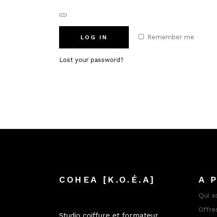
Remember me
LOG IN
Lost your password?
COHEA [K.O.É.A]
A 
Qui 
Offre
Studio coiffure et formateur