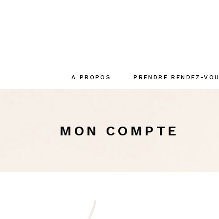
A PROPOS
PRENDRE RENDEZ-VO
Le concept
La créatrice
MON COMPTE
L’équipe
Engagements
écoresponsables