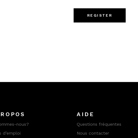
REGISTER
PROPOS
AIDE
sommes-nous?
Questions fréquentes
s d’emploi
Nous contacter