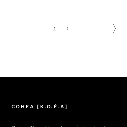
1
2
COHEA [K.O.É.A]