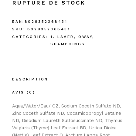
RUPTURE DE STOCK
EAN:
8029352368431
SKU:
8029352368431
CATEGORIES:
1. LAVER
,
OWAY
,
SHAMPOINGS
DESCRIPTION
AVIS (0)
Aqua/Water/Eau/ OZ, Sodium Coceth Sulfate ND,
Zinc Coceth Sulfate ND, Cocamidopropyl Betaine
ND, Disodium Laureth Sulfosuccinate ND, Thymus
Vulgaris (Thyme) Leaf Extract BD, Urtica Dioica
(Nettle) Leaf Extract O, Arctium Lappa Root