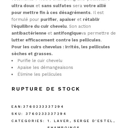
ultra doux
et
sans sulfates
sera
votre allié
pour mettre fin à ces désagréments
. Il est
formulé pour
purifier
,
apaiser
et
rétablir
l’équilibre du cuir chevelu
. Son action
antibactérienne
et
antifongique
va permettre de
lutter efficacement contre les pellicules
.
Pour les cuirs chevelus : irrités, les pellicules
sèches et grasses.
Purifie le cuir chevelu
Apaise les démangeaisons
Élimine les pellicules
RUPTURE DE STOCK
EAN:
3760233337294
SKU:
3760233337294
CATEGORIES:
1. LAVER
,
SERGE D'ESTEL
,
SHAMPOINGS