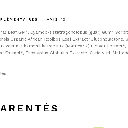
MPLÉMENTAIRES
AVIS (0)
ra) Leaf Gel*, Cyamop-sistetragonolobus (guar) Gum* Sorbit
nensis Organic African Rooibos Leaf Extract*Gluconolactone,
Glycerin, Chamomilla Recutita (Matricaria) Flower Extract*,
af Extract*, Eucalyptus Globulus Extract*, Citric Acid, Maltod
les
PARENTÉS