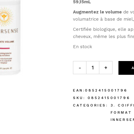
59,15mL
Augmentez le volume
de vo
volumatrice à base de miel,
Certifiée biologique, elle 
cheveux, même les plus fin
En stock
-
+
EAN:
0852415001796
SKU:
0852415001796
CATEGORIES:
3. COIFF
FORMAT
INNERSE