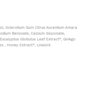
ol, Sclerotium Gum Citrus Aurantium Amara
 Sodium Benzoate, Calcium Gluconate,
 Eucalyptus Globulus Leaf Extract*, Ginkgo
ex , Honey Extract*, Linalol†.