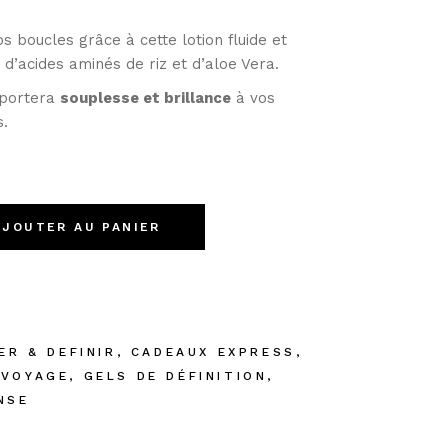
s boucles grâce à cette lotion fluide et
 d’acides aminés de riz et d’aloe Vera.
apportera
souplesse et brillance
à vos
s.
AJOUTER AU PANIER
ER & DEFINIR
,
CADEAUX EXPRESS
,
 VOYAGE
,
GELS DE DÉFINITION
,
NSE