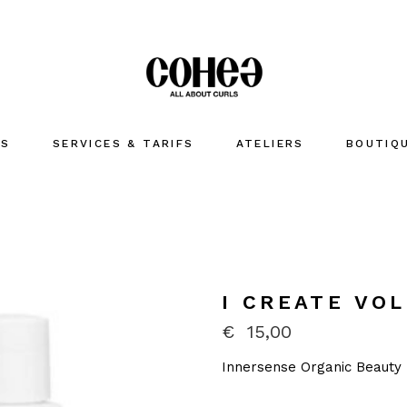
US
SERVICES & TARIFS
ATELIERS
BOUTIQ
LAVER
HYDRATE
COIFFER
Accessoir
I CREATE VO
MARQUES
€
15,00
Innersense Organic Beauty