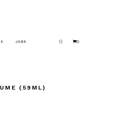
0
UE
JOBS
R
es
LUME (59ML)