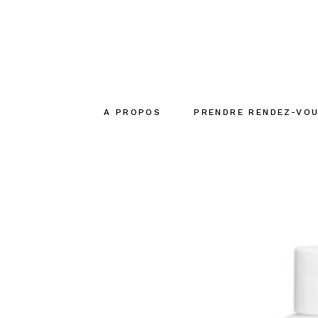
A PROPOS
PRENDRE RENDEZ-VO
Le concept
La créatrice
L’équipe
Engagements
écoresponsables