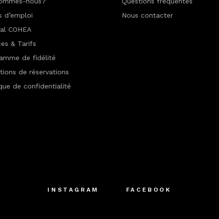
sommes-nous?
Questions fréquentes
s d’emploi
Nous contacter
nal COHEA
ces & Tarifs
amme de fidélité
tions de réservations
ique de confidentialité
INSTAGRAM
FACEBOOK