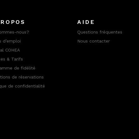
PROPOS
AIDE
sommes-nous?
Questions fréquentes
s d’emploi
Nous contacter
nal COHEA
ces & Tarifs
amme de fidélité
tions de réservations
ique de confidentialité