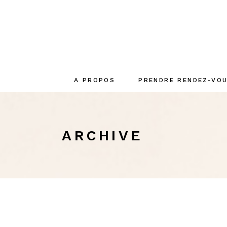
A PROPOS
PRENDRE RENDEZ-VO
Le concept
La créatrice
ARCHIVE
L’équipe
Engagements
écoresponsables