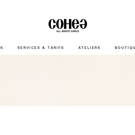
US
SERVICES & TARIFS
ATELIERS
BOUTIQ
LAVER
HYDRATE
COIFFER
Accessoir
MARQUES