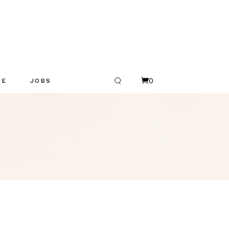
0
UE
JOBS
R
es