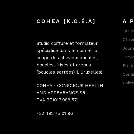
COHEA [K.O.É.A]
A 
Qui 
Offre
Studio coiffure et formateur
Jour
spécialisé dans le soin et la
Servi
coupe des cheveux ondulés,
bouclés, frisés et crépus
Progr
(boucles serrées) à Bruxelles).
Condi
Polit
COHEA - CONSCIOUS HEALTH
AND APPEARANCE SRL
TVA BE1017.988.571
+32 492 75 01 96