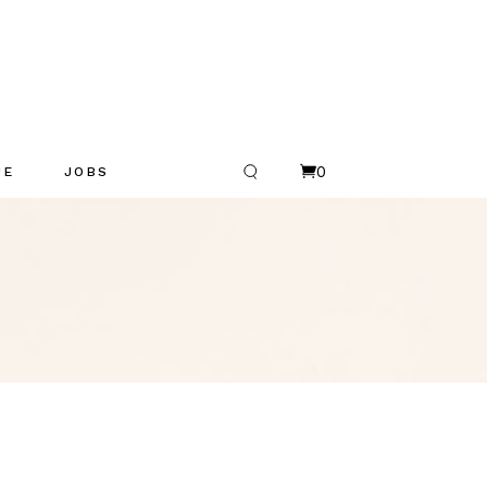
0
UE
JOBS
R
es