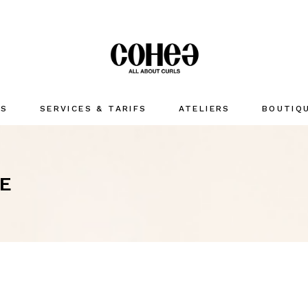
US
SERVICES & TARIFS
ATELIERS
BOUTIQ
LAVER
HYDRATE
RE
COIFFER
Accessoir
MARQUES