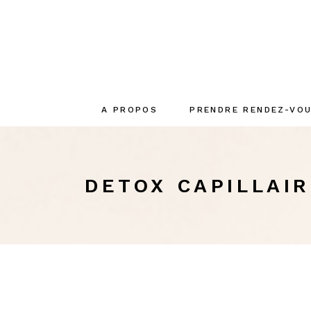
A PROPOS
PRENDRE RENDEZ-VO
Le concept
La créatrice
DETOX CAPILLAI
L’équipe
Engagements
écoresponsables