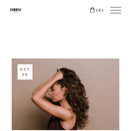
(0)
OCT
25