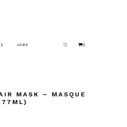
0
UE
JOBS
R
es
AIR MASK – MASQUE
177ML)