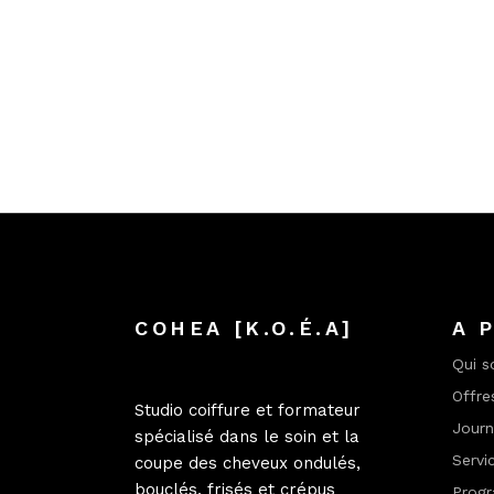
COHEA [K.O.É.A]
A 
Qui 
Offre
Studio coiffure et formateur
Jour
spécialisé dans le soin et la
Servi
coupe des cheveux ondulés,
bouclés, frisés et crépus
Progr