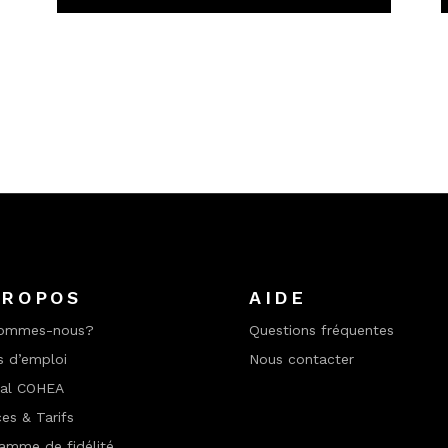
PROPOS
AIDE
sommes-nous?
Questions fréquentes
s d’emploi
Nous contacter
nal COHEA
ces & Tarifs
amme de fidélité