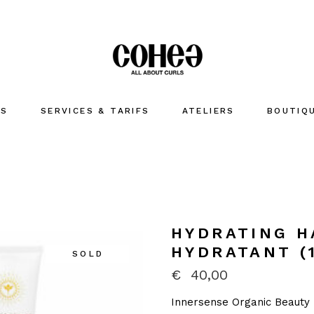
US
SERVICES & TARIFS
ATELIERS
BOUTIQ
LAVER
HYDRATE
COIFFER
Accessoir
HYDRATING H
MARQUES
HYDRATANT (
SOLD
€
40,00
Innersense Organic Beauty