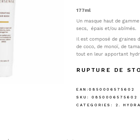
177ml
Un masque haut de gamme po
secs, épais et/ou abîmés.
Il est composé de graines de
de coco, de monoï, de tama
tout en leur apportant hydra
RUPTURE DE ST
EAN:
0850006575602
SKU:
0850006575602
CATEGORIES:
2. HYDR