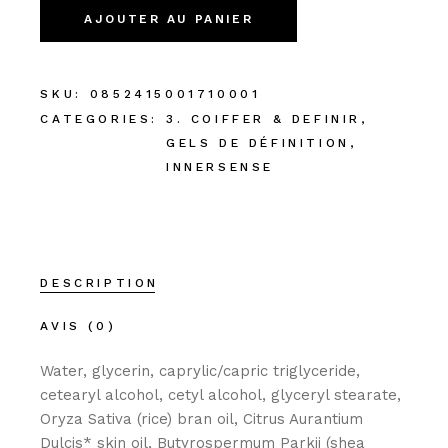
AJOUTER AU PANIER
SKU:
0852415001710001
CATEGORIES:
3. COIFFER & DEFINIR
,
GELS DE DÉFINITION
,
INNERSENSE
DESCRIPTION
AVIS (0)
Water, glycerin, caprylic/capric triglyceride,
cetearyl alcohol, cetyl alcohol, glyceryl stearate,
Oryza Sativa (rice) bran oil, Citrus Aurantium
Dulcis* skin oil, Butyrospermum Parkii (shea