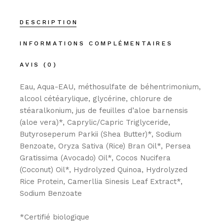
DESCRIPTION
INFORMATIONS COMPLÉMENTAIRES
AVIS (0)
Eau, Aqua-EAU, méthosulfate de béhentrimonium,
alcool cétéarylique, glycérine, chlorure de
stéaralkonium, jus de feuilles d’aloe barnensis
(aloe vera)*, Caprylic/Capric Triglyceride,
Butyroseperum Parkii (Shea Butter)*, Sodium
Benzoate, Oryza Sativa (Rice) Bran Oil*, Persea
Gratissima (Avocado) Oil*, Cocos Nucifera
(Coconut) Oil*, Hydrolyzed Quinoa, Hydrolyzed
Rice Protein, Camerllia Sinesis Leaf Extract*,
Sodium Benzoate
*Certifié biologique