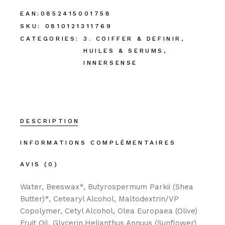
EAN:
0852415001758
SKU:
0810121311769
CATEGORIES:
3. COIFFER & DEFINIR
,
HUILES & SERUMS
,
INNERSENSE
DESCRIPTION
INFORMATIONS COMPLÉMENTAIRES
AVIS (0)
Water, Beeswax*, Butyrospermum Parkii (Shea
Butter)*, Cetearyl Alcohol, Maltodextrin/VP
Copolymer, Cetyl Alcohol, Olea Europaea (Olive)
Fruit Oil, Glycerin,Helianthus Annuus (Sunflower)