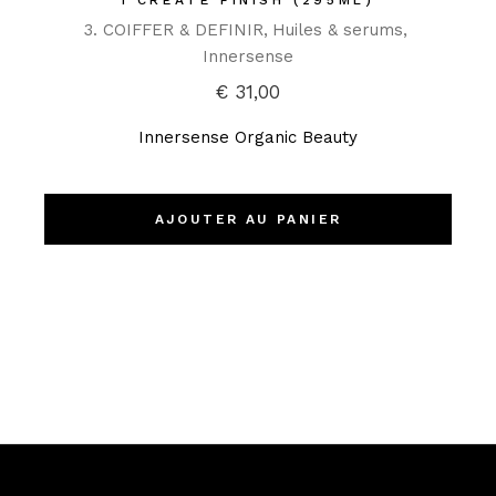
I CREATE FINISH (295ML)
3. COIFFER & DEFINIR
Huiles & serums
Innersense
€
31,00
Innersense Organic Beauty
AJOUTER AU PANIER