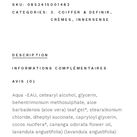
SKU:
0852415001482
CATEGORIES:
3. COIFFER & DEFINIR
,
CRÈMES
,
INNERSENSE
DESCRIPTION
INFORMATIONS COMPLÉMENTAIRES
AVIS (0)
Aqua -EAU, cetearyl alcohol, glycerin,
behentrimonium methosulphate, aloe
barbadensis (aloe vera) leaf gel*, stearalkonium
chloride, diheptyl succinate, capryloyl glycerin,
cocos nucifera*, cananga odorata flower oil,
lavandula angustifolia) (lavandula angustifolia)