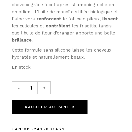
cheveux grâce à cet après-shampoing riche en
émollient. L’huile de monoï certifiée biologique et
l’aloe vera
renforcent
le follicule pileux,
lissent
les cuticules et
contrôlent
les frisottis, tandis
que l’huile de fleur d’oranger apporte une belle
brillance
.
Cette formule sans silicone laisse les cheveux
hydratés et naturellement beaux.
En stock
-
+
AJOUTER AU PANIER
EAN:
0852415001482