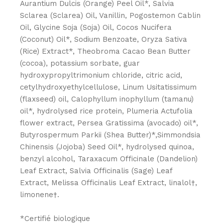
Aurantium Dulcis (Orange) Peel Oil*, Salvia
Sclarea (Sclarea) Oil, Vanillin, Pogostemon Cablin
Oil, Glycine Soja (Soja) Oil, Cocos Nucifera
(Coconut) Oil*, Sodium Benzoate, Oryza Sativa
(Rice) Extract*, Theobroma Cacao Bean Butter
(cocoa), potassium sorbate, guar
hydroxypropyltrimonium chloride, citric acid,
cetylhydroxyethylcellulose, Linum Usitatissimum
(flaxseed) oil, Calophyllum inophyllum (tamanu)
oil*, hydrolysed rice protein, Plumeria Actufolia
flower extract, Persea Gratissima (avocado) oil*,
Butyrospermum Parkii (Shea Butter)*,Simmondsia
Chinensis (Jojoba) Seed Oil*, hydrolysed quinoa,
benzyl alcohol, Taraxacum Officinale (Dandelion)
Leaf Extract, Salvia Officinalis (Sage) Leaf
Extract, Melissa Officinalis Leaf Extract, linalol†,
limonene†.
*Certifié biologique