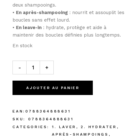
deux shampooings.
•
En après-shampooing
: nourrit et assouplit les
boucles sans effet lourd.
•
En leave-in
: hydrate, protège et aide à
maintenir des boucles définies plus longtemps.
En stock
-
+
AJOUTER AU PANIER
EAN:
0788364888631
SKU:
0788364888631
CATEGORIES:
1. LAVER
,
2. HYDRATER
,
APRÈS-SHAMPOINGS
,