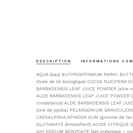
DESCRIPTION
INFORMATIONS CO
AQUA (eau) BUTYROSPERMUM PARKII BUTTER 
(huile de lin biologique) COCOS NUCIFERA O
BARBADENSIS LEAF JUICE POWDER (aloe vera
ALOE BARBADENSIS LEAF JUICE POWDER (aloe
consistance) ALOE BARBADENSIS LEAF JUIC
(cire de jojoba) PELARGONIUM GRAVEOLENS O
CAESALPINIA SPINOSA GUM (gomme de tara – 
GLUTAMATE (émulsifiant) ACIDE CITRIQUE (ac
pH) SODIUM BENZOATE (sel organique – con