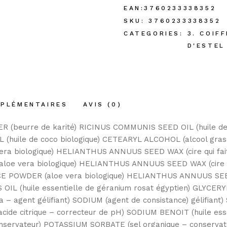
EAN:
3760233338352
SKU:
3760233338352
CATEGORIES:
3. COIFF
D'ESTEL
MPLÉMENTAIRES
AVIS (0)
(beurre de karité) RICINUS COMMUNIS SEED OIL (huile de
IL (huile de coco biologique) CETEARYL ALCOHOL (alcool gra
 biologique) HELIANTHUS ANNUUS SEED WAX (cire qui fait t
 vera biologique) HELIANTHUS ANNUUS SEED WAX (cire qui 
E POWDER (aloe vera biologique) HELIANTHUS ANNUUS SEE
IL (huile essentielle de géranium rosat égyptien) GLYCERY
agent gélifiant) SODIUM (agent de consistance) gélifiant
ide citrique – correcteur de pH) SODIUM BENOIT (huile esse
servateur) POTASSIUM SORBATE (sel organique – conservat