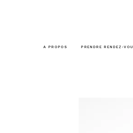
A PROPOS
PRENDRE RENDEZ-VO
Le concept
La créatrice
L’équipe
Engagements
écoresponsables