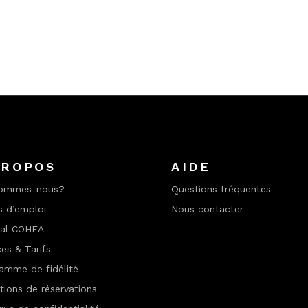
PROPOS
AIDE
sommes-nous?
Questions fréquentes
s d’emploi
Nous contacter
nal COHEA
ces & Tarifs
amme de fidélité
tions de réservations