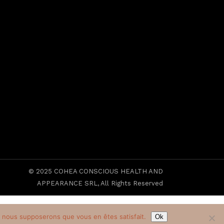
© 2025
COHEA CONSCIOUS HEALTH AND
APPEARANCE SRL
, All Rights Reserved
e, nous supposerons que vous en êtes satisfait.
Ok