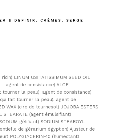
ER & DEFINIR
,
CRÈMES
,
SERGE
 ricin) LINUM USITATISSIMUM SEED OIL
s – agent de consistance) ALOE
ourner la peau). agent de consistance)
fait tourner la peau). agent de
D WAX (cire de tournesol) JOJOBA ESTERS
L STEARATE (agent émulsifiant)
) SODIUM gélifiant) SODIUM STEAROYL
ntielle de géranium égyptien) Ajusteur de
eur) POLYGLYCERIN-10 (humectant)