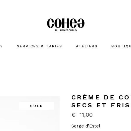
US
SERVICES & TARIFS
ATELIERS
BOUTIQ
LAVER
HYDRATE
COIFFER
Accessoir
CRÈME DE CO
MARQUES
SECS ET FRIS
SOLD
€
11,00
Serge d'Estel