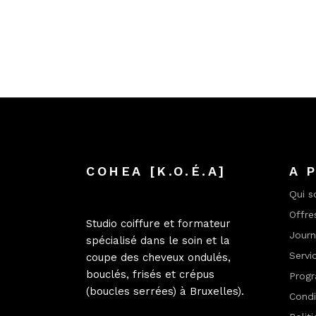
COHEA [K.O.É.A]
A 
Qui 
Offre
Studio coiffure et formateur
Jour
spécialisé dans le soin et la
Servi
coupe des cheveux ondulés,
bouclés, frisés et crépus
Progr
(boucles serrées) à Bruxelles).
Condi