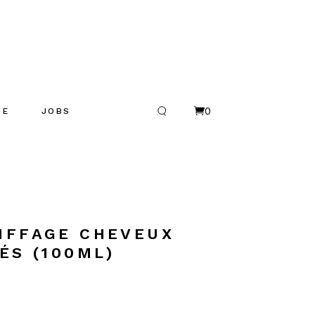
0
UE
JOBS
R
es
IFFAGE CHEVEUX
ÉS (100ML)