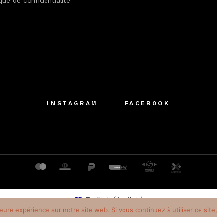
ique de confidentialité
INSTAGRAM
FACEBOOK
English
(
Anglais
)
leure expérience sur notre site web. Si vous continuez à utiliser ce sit