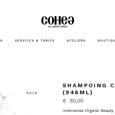
US
SERVICES & TARIFS
ATELIERS
BOUTIQ
LAVER
HYDRATE
COIFFER
Accessoir
SHAMPOING C
MARQUES
(946ML)
SOLD
€
80,00
Innersense Organic Beauty