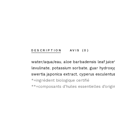
DESCRIPTION
AVIS (0)
water/aqua/eau
,
aloe barbadensis leaf juice
levulinate
,
potassium sorbate
,
guar hydroxy
swertia japonica extract
,
cyperus esculentus
*=ingrédient biologique certifié
**=composants d’huiles essentielles d’origi