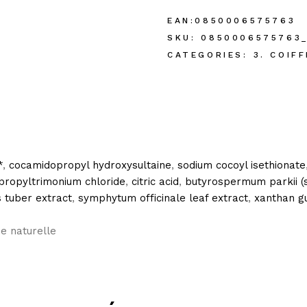
EAN:
0850006575763
SKU:
0850006575763_
CATEGORIES:
3. COIFF
*
,
cocamidopropyl hydroxysultaine
,
sodium cocoyl isethionate
propyltrimonium chloride
,
citric acid
,
butyrospermum parkii (
 tuber extract
,
symphytum officinale leaf extract
,
xanthan 
ne naturelle