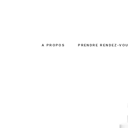
A PROPOS
PRENDRE RENDEZ-VO
Le concept
La créatrice
L’équipe
Engagements
écoresponsables