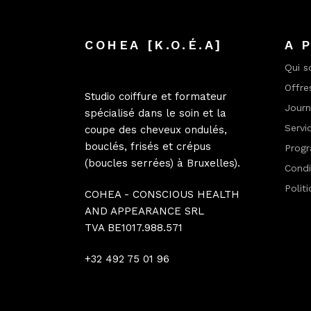
COHEA [K.O.É.A]
A 
Qui 
Offre
Studio coiffure et formateur
Jour
spécialisé dans le soin et la
Servi
coupe des cheveux ondulés,
bouclés, frisés et crépus
Progr
(boucles serrées) à Bruxelles).
Condi
Polit
COHEA - CONSCIOUS HEALTH
AND APPEARANCE SRL
TVA BE1017.988.571
+32 492 75 01 96