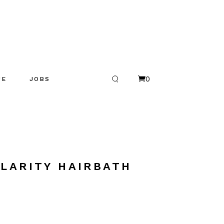
0
UE
JOBS
R
es
LARITY HAIRBATH