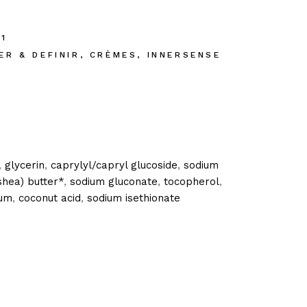
1
ER & DEFINIR
,
CRÈMES
,
INNERSENSE
,
glycerin
,
caprylyl/capryl glucoside
,
sodium
shea) butter*
,
sodium gluconate
,
tocopherol
,
gum
,
coconut acid
,
sodium isethionate