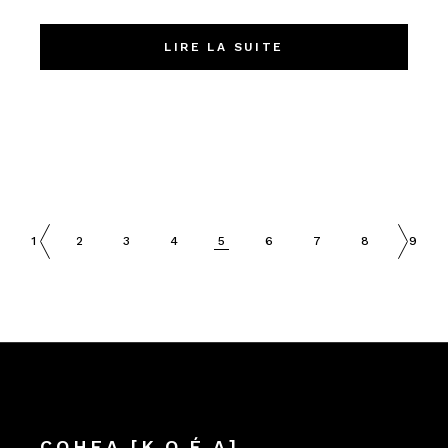
LIRE LA SUITE
1
2
3
4
5
6
7
8
9
COHEA [K.O.É.A]