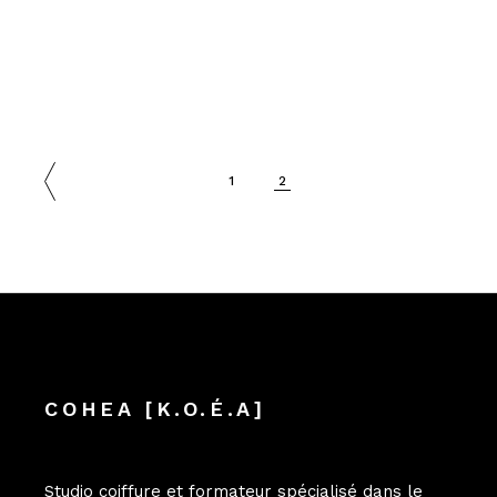
1
2
COHEA [K.O.É.A]
Studio coiffure et formateur spécialisé dans le